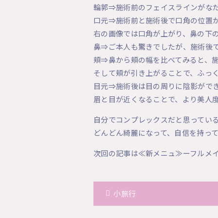
輪郭⇒施術前のフェイスラインがな
口元⇒施術前と施術後で口角の位置
右の画像では口角が上がり、鼻の下
鼻⇒ご本人も驚きでしたが、施術後
頬⇒鼻から頬の幅を比べてみると、
そして頬が引き上がることで、ふっ
目元⇒施術後は目の周りに陰影がで
眉と目が近くなることで、より美人
自分でコンプレックスだと思ってい
どんどん綺麗になって、自信を持っ
次回の記事は≪新メニュ≫ーフルメ
小旅行