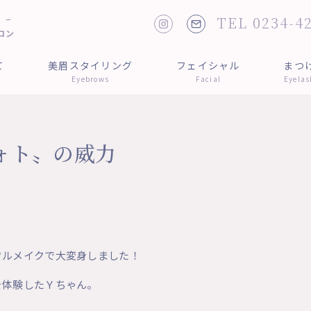
 -
TEL 0234-4
ロン
て
美眉スタイリング
フェイシャル
まつ
Eyebrows
Facial
Eyelas
ォト〟の威力
フルメイクで大変身しました！
を体験したＹちゃん。