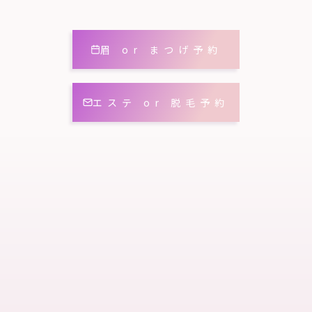
眉 or まつげ予約
エステ or 脱毛予約